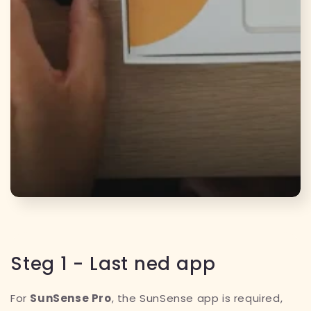
Steg 1 - Last ned app
For
SunSense Pro
, the SunSense app is required,