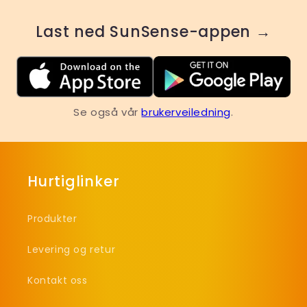
Last ned SunSense-appen →
Se også vår
brukerveiledning
.
Hurtiglinker
Produkter
Levering og retur
Kontakt oss