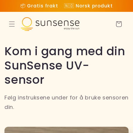
Gå
📦 Gratis frakt 🇳🇴 Norsk produkt
videre til
innholdet
Handlekur
Kom i gang med din
SunSense UV-
sensor
Følg instruksene under for å bruke sensoren
din.