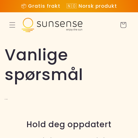
Gå
📦 Gratis frakt 🇳🇴 Norsk produkt
videre til
innholdet
Handlekur
Vanlige
spørsmål
...
Hold deg oppdatert